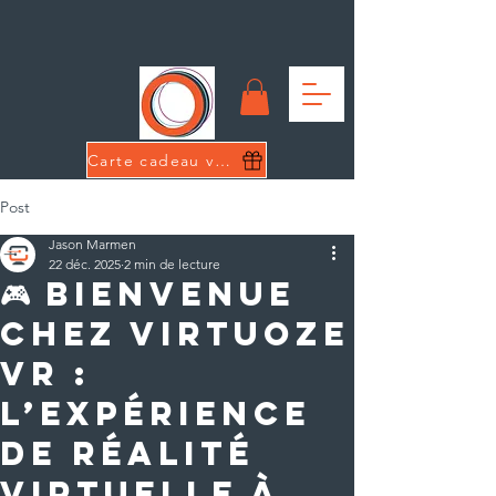
Carte cadeau virtuelle
Post
Jason Marmen
22 déc. 2025
2 min de lecture
🎮 Bienvenue
chez Virtuoze
VR :
l’expérience
de réalité
virtuelle à