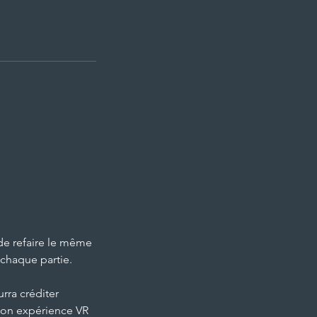
 de refaire le même
 chaque partie.
rra créditer
 ton expérience VR