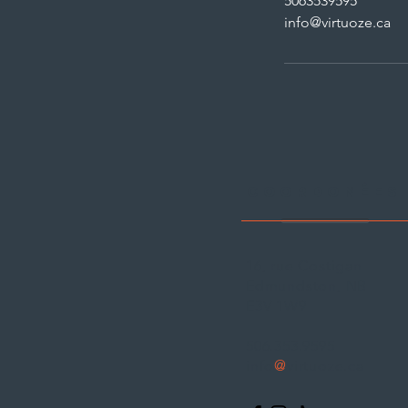
5063539595
info@virtuoze.ca
Coordonées
16, rue Costigan
Edmundston, NB
E3V 1W9
506.353.9595
info
@
virtuoze.ca