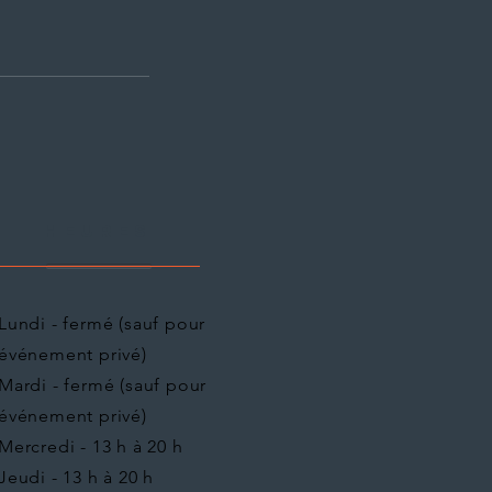
heures
Lundi - fermé (sauf pour
événement privé)
Mardi - fermé (sauf pour
évé
nement privé)
Mercredi - 13 h à 20 h
Jeudi - 13 h à
20
h