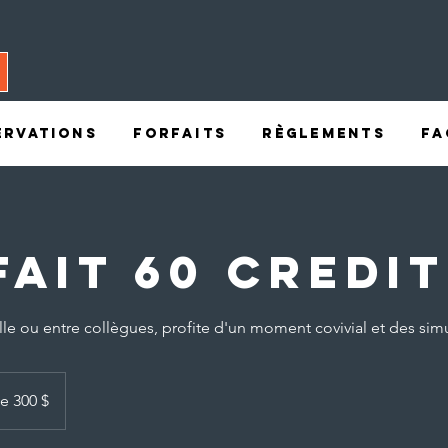
ervations
Forfaits
Règlements
FA
fait 60 credi
lle ou entre collègues, profite d'un moment covivial et des simu
de 300 $