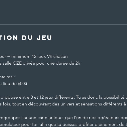
tion du jeu
oueur = minimum 12 jeux VR chacun
la salle OZE privée pour une durée de 2h
aires :
u lieu de 60 $)
ropose entre 3 et 12 jeux différents. Tu as donc la possibilité
s fois, tout en découvrant des univers et sensations différents à
 regroupés sur une carte unique, que l’un de nos opérateurs pou
simulateur pour toi, afin que tu puisses profiter pleinement de