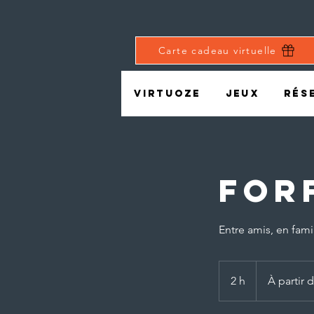
Carte cadeau virtuelle
Virtuoze
Jeux
Rés
For
Entre amis, en fami
À
partir
2 h
2
À partir 
de
300 dollars
h
canadiens