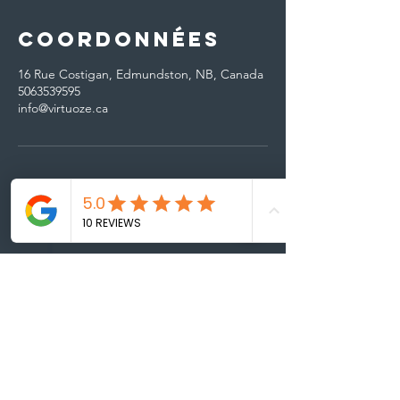
Coordonnées
16 Rue Costigan, Edmundston, NB, Canada
5063539595
info@virtuoze.ca
Coordonée
s
16, rue Costigan
Edmundston, NB
E3V 1W9