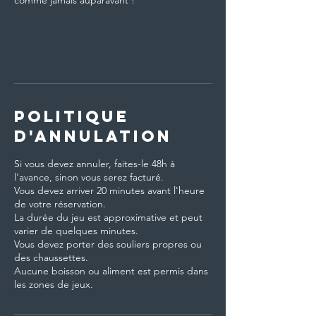
comme jamais auparavant !
Politique
d'annulation
Si vous devez annuler, faites-le 48h à
l'avance, sinon vous serez facturé.
Vous devez arriver 20 minutes avant l'heure
de votre réservation.
La durée du jeu est approximative et peut
varier de quelques minutes.
Vous devez porter des souliers propres ou
des chaussettes.
Aucune boisson ou aliment est permis dans
les zones de jeux.