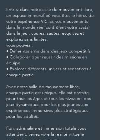
Entrez dans notre salle de mouvement libre,
un espace immersif où vous êtes le héros de
votre expérience VR. Ici, vos mouvements
dans le monde réel contrôlent votre avatar
dans le jeu : courez, sautez, esquivez et
explorez sans limites.
vous pouvez :
• Défier vos amis dans des jeux compétitifs
• Collaborer pour réussir des missions en
équipe
• Explorer différents univers et sensations à
chaque partie
Avec notre salle de mouvement libre,
chaque partie est unique. Elle est parfaite
pour tous les âges et tous les niveaux : des
jeux dynamiques pour les plus jeunes aux
expériences immersives plus stratégiques
pour les adultes.
Fun, adrénaline et immersion totale vous
attendent, venez vivre la réalité virtuelle